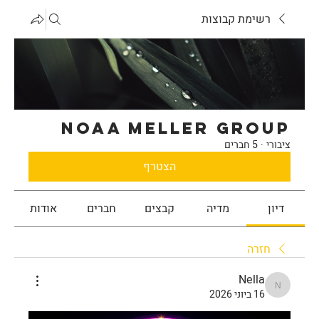
רשימת קבוצות
noaa meller Group
ציבורי
·
5 חברים
הצטרף
דיון
מדיה
קבצים
חברים
אודות
חזרה
Nella
Nella
16 ביוני 2026