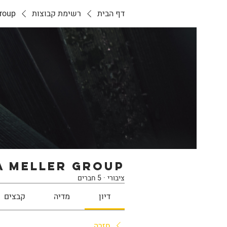
דף הבית
רשימת קבוצות
roup
 meller Group
ציבורי
·
5 חברים
דיון
מדיה
קבצים
חזרה