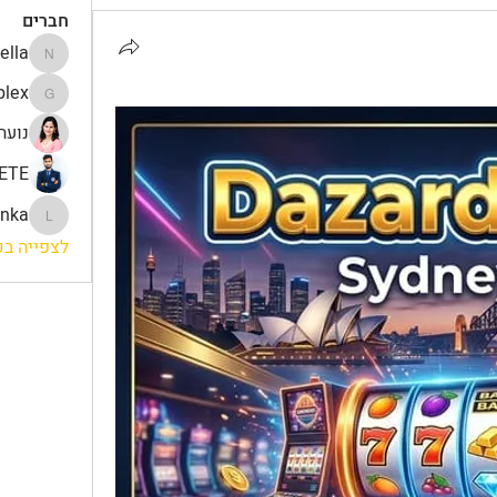
חברים
ella
Nella
lex
gamblex
נועה
ETE
onka
lonka
לצפייה בכל