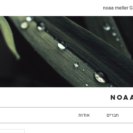
noaa meller G
noaa
חברים
אודות