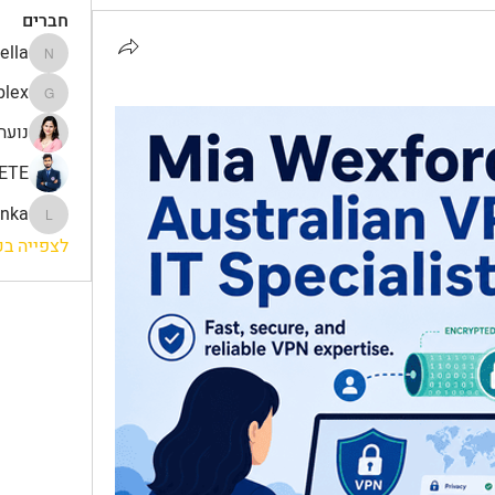
חברים
ella
Nella
lex
gamblex
נועה
ETE
onka
lonka
לצפייה בכל