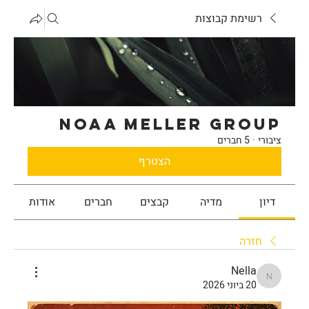
רשימת קבוצות
noaa meller Group
ציבורי
·
5 חברים
הצטרף
דיון
מדיה
קבצים
חברים
אודות
חזרה
Nella
Nella
20 ביוני 2026