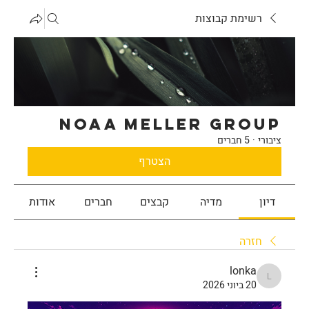
רשימת קבוצות
noaa meller Group
ציבורי
·
5 חברים
הצטרף
דיון
מדיה
קבצים
חברים
אודות
חזרה
lonka
lonka
20 ביוני 2026