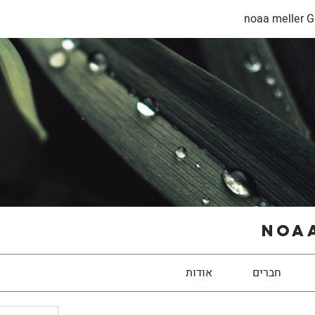
noaa meller G
noaa
חברים
אודות