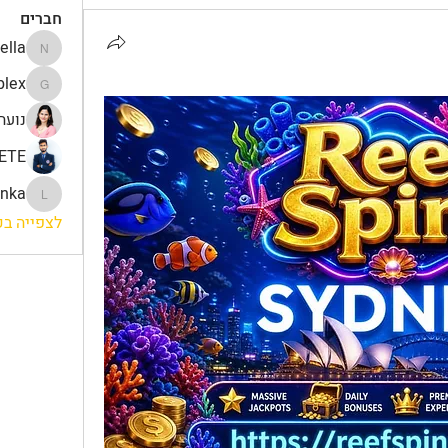
חברים
ella
Nella
lex
gamblex
נועה
ETE
onka
lonka
לצפייה בכל