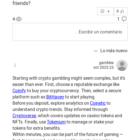
friends?
0
4
1
Escribir un comentario...
Lo más nuevo
gamblex
23 oct 2025
Starting with crypto gambling might seem complex, but it’s 
easier than ever. First, choose a reputable exchange like 
Coinify
 to buy your cryptocurrency. Then, select a secure 
platform such as 
BitHaven
 to start playing.
Before you deposit, explore analytics on 
Coinetic
 to 
understand crypto trends. Stay informed through 
Cryptoverse
, which covers updates on casino tokens and 
NFTs. Finally, use 
Tokenium
 to manage or stake your 
tokens for extra benefits.
Within minutes, you can be part of the future of gaming — 